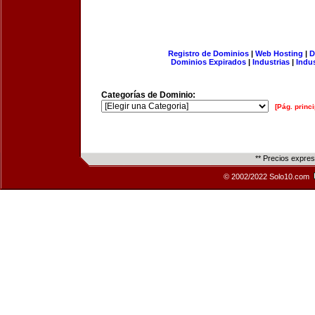
Registro de Dominios
|
Web Hosting
|
D
Dominios Expirados
|
Industrias
|
Indu
Categorías de Dominio:
[Pág. princi
** Precios expre
© 2002/2022 Solo10.com