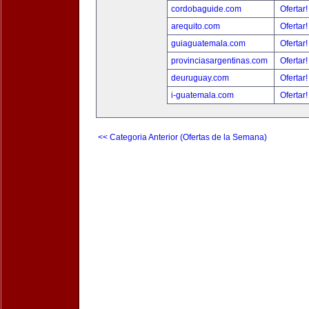
cordobaguide.com
Ofertar
arequito.com
Ofertar
guiaguatemala.com
Ofertar
provinciasargentinas.com
Ofertar
deuruguay.com
Ofertar
i-guatemala.com
Ofertar
<< Categoria Anterior (Ofertas de la Semana)