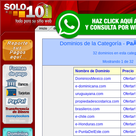
Dominios de la Categoría -
PaÃ
32 dominios en esta categ
Mostrando 1 de 32
Nombre de Dominio
Precio
DominiosMexico.com
Ofertar
e-dominicana.com
Ofertar
uruguayana.com
Ofertar
propiedadescostarica.com
Ofertar
brasileros.com
Ofertar
e-chile.com
Ofertar
e-Honduras.com
Ofertar
e-PuntaDelEste.com
Ofertar