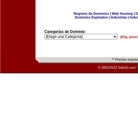
Registro de Dominios
|
Web Hosting
|
D
Dominios Expirados
|
Industrias
|
Indu
Categorías de Dominio:
[Pág. princi
** Precios expre
© 2002/2022 Solo10.com