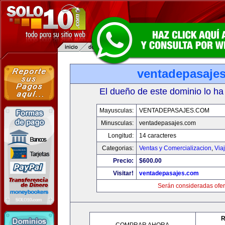
ventadepasaje
El dueño de este dominio lo ha
Mayusculas:
VENTADEPASAJES.COM
Minusculas:
ventadepasajes.com
Longitud:
14 caracteres
Categorias:
Ventas y Comercializacion
,
Via
Precio:
$600.00
Visitar!
ventadepasajes.com
Serán consideradas ofer
R