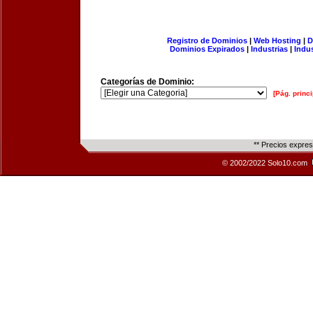
Registro de Dominios
|
Web Hosting
|
D
Dominios Expirados
|
Industrias
|
Indu
Categorías de Dominio:
[Pág. princi
** Precios expre
© 2002/2022 Solo10.com