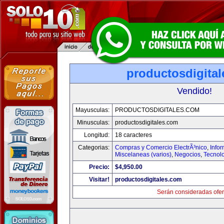
productosdigita
Vendido!
Mayusculas:
PRODUCTOSDIGITALES.COM
Minusculas:
productosdigitales.com
Longitud:
18 caracteres
Categorias:
Compras y Comercio ElectrÃ³nico
,
Info
Miscelaneas (varios)
,
Negocios
,
Tecnol
Precio:
$4,950.00
Visitar!
productosdigitales.com
Serán consideradas ofer