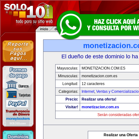
monetizacion.c
El dueño de este dominio lo ha
Mayusculas:
MONETIZACION.COM.ES
Minusculas:
monetizacion.com.es
Longitud:
12 caracteres
Categorias:
Internet
,
Ventas y Comercializaci
Precio:
Realizar una oferta!
Visitar!
monetizacion.com.es
Serán consideradas ofer
Realizar una Oferta