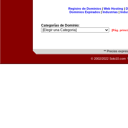
Registro de Dominios
|
Web Hosting
|
D
Dominios Expirados
|
Industrias
|
Indu
Categorías de Dominio:
[Pág. princi
** Precios expre
© 2002/2022 Solo10.com