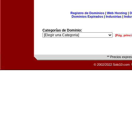
Registro de Dominios
|
Web Hosting
|
D
Dominios Expirados
|
Industrias
|
Indu
Categorías de Dominio:
[Pág. princi
** Precios expre
© 2002/2022 Solo10.com