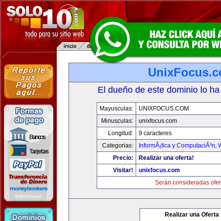
UnixFocus.
El dueño de este dominio lo ha
Mayusculas:
UNIXFOCUS.COM
Minusculas:
unixfocus.com
Longitud:
9 caracteres
Categorias:
InformÃ¡tica y ComputaciÃ³n
,
Precio:
Realizar una oferta!
Visitar!
unixfocus.com
Serán consideradas ofer
Realizar una Oferta