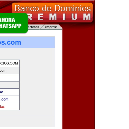
os.com
CIOS.COM
.com
a!
s.com
tas