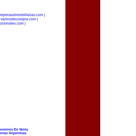
mpresasinmobiliarias.com
|
|
vamosdecompra.com
|
ocionales.com
|
ominios En Venta
strias Argentinas