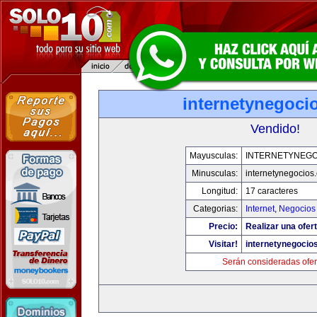
internetynegoci
Vendido!
Mayusculas:
INTERNETYNEGO
Minusculas:
internetynegocios
Longitud:
17 caracteres
Categorias:
Internet
,
Negocios
Precio:
Realizar una ofert
Visitar!
internetynegocio
Serán consideradas ofer