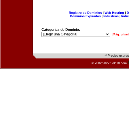
Registro de Dominios
|
Web Hosting
|
D
Dominios Expirados
|
Industrias
|
Indu
Categorías de Dominio:
[Pág. princi
** Precios expre
© 2002/2022 Solo10.com