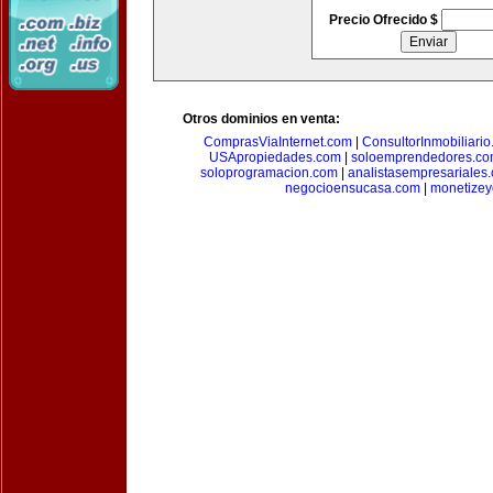
Precio Ofrecido $
Otros dominios en venta:
ComprasViaInternet.com
|
ConsultorInmobiliari
USApropiedades.com
|
soloemprendedores.c
soloprogramacion.com
|
analistasempresariales
negocioensucasa.com
|
monetize