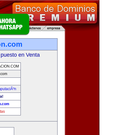
on.com
 puesto en Venta
CION.COM
.com
mputaciÃ³n
a!
n.com
tas