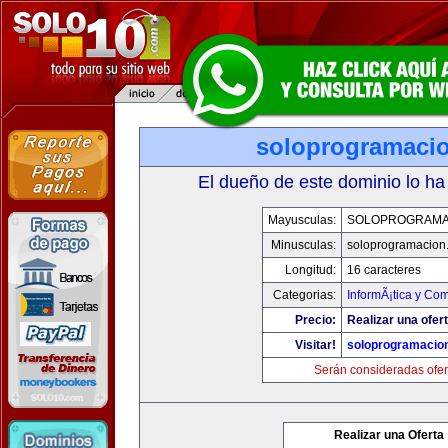
soloprogramaci
El dueño de este dominio lo ha
Mayusculas:
SOLOPROGRAMA
Minusculas:
soloprogramacion
Longitud:
16 caracteres
Categorias:
InformÃ¡tica y Co
Precio:
Realizar una ofert
Visitar!
soloprogramacio
Serán consideradas ofer
Realizar una Oferta