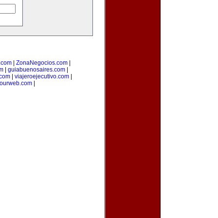
o.com
|
ZonaNegocios.com
|
om
|
guiabuenosaires.com
|
.com
|
viajeroejecutivo.com
|
yourweb.com
|