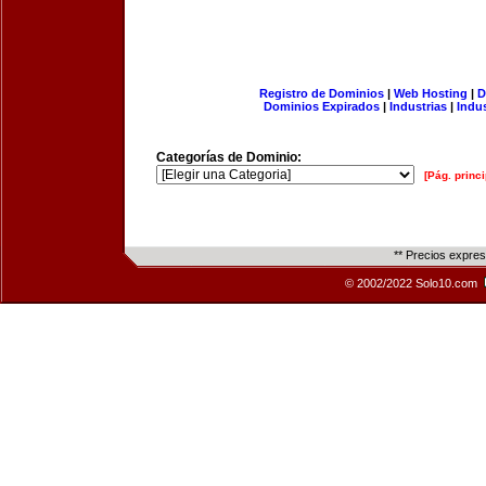
Registro de Dominios
|
Web Hosting
|
D
Dominios Expirados
|
Industrias
|
Indu
Categorías de Dominio:
[Pág. princi
** Precios expre
© 2002/2022 Solo10.com