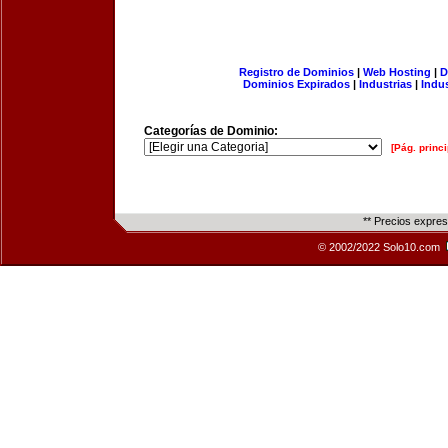
Registro de Dominios
|
Web Hosting
|
D
Dominios Expirados
|
Industrias
|
Indu
Categorías de Dominio:
[Pág. princi
** Precios expre
© 2002/2022 Solo10.com