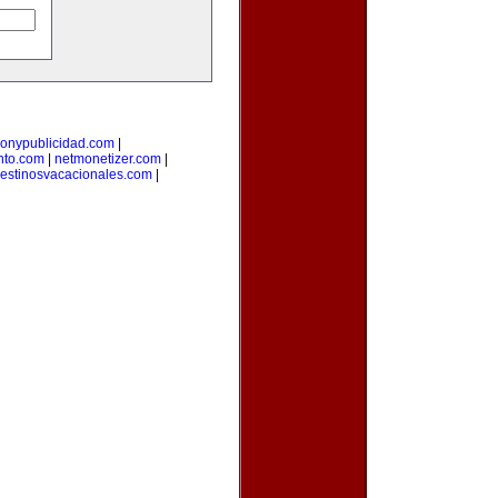
onypublicidad.com
|
nto.com
|
netmonetizer.com
|
estinosvacacionales.com
|