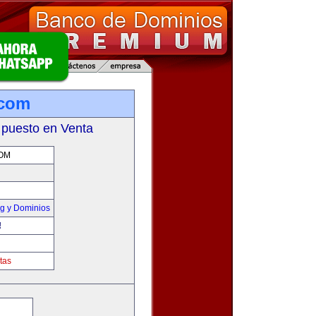
.com
 puesto en Venta
OM
g y Dominios
!
tas