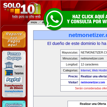
netmonetizer
El dueño de este dominio lo ha
Mayusculas:
NETMONETIZER.C
Minusculas:
netmonetizer.com
Longitud:
12 caracteres
Categorias:
Internet
,
Web Hostin
Precio:
Realizar una oferta
Visitar!
netmonetizer.com
Serán consideradas ofer
Realizar una Oferta