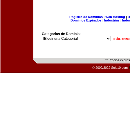
Registro de Dominios
|
Web Hosting
|
D
Dominios Expirados
|
Industrias
|
Indu
Categorías de Dominio:
[Pág. princi
** Precios expre
© 2002/2022 Solo10.com