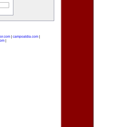
ior.com
|
campoaldia.com
|
com
|