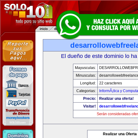
desarrollowebfree
El dueño de este dominio lo ha
Mayusculas:
DESARROLLOWEBFR
Minusculas:
desarrollowebfreelanc
Longitud:
22 caracteres
Categorias:
InformÃ¡tica y Computa
Precio:
Realizar una oferta!
Visitar!
desarrollowebfreelan
Serán consideradas ofer
Realizar una Oferta