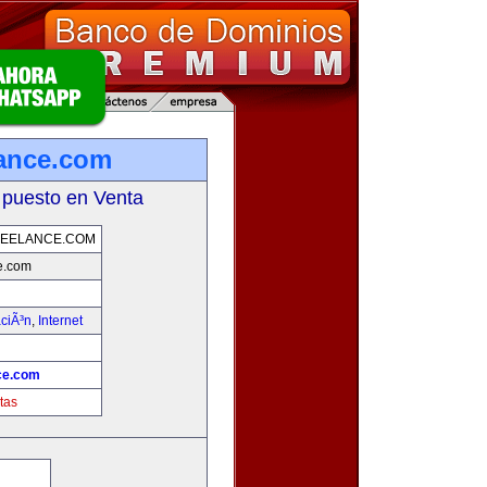
lance.com
 puesto en Venta
EELANCE.COM
e.com
ciÃ³n
,
Internet
ce.com
tas