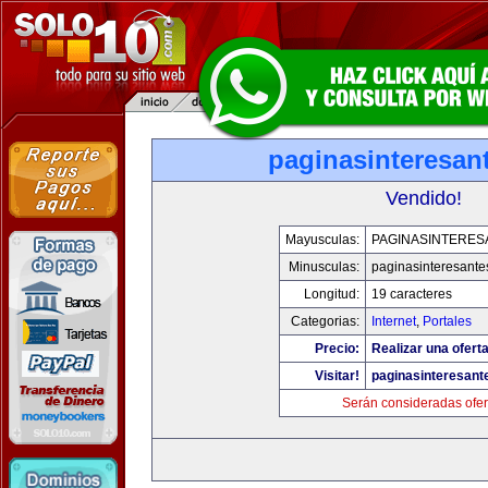
paginasinteresan
Vendido!
Mayusculas:
PAGINASINTERES
Minusculas:
paginasinteresant
Longitud:
19 caracteres
Categorias:
Internet
,
Portales
Precio:
Realizar una oferta
Visitar!
paginasinteresan
Serán consideradas ofer