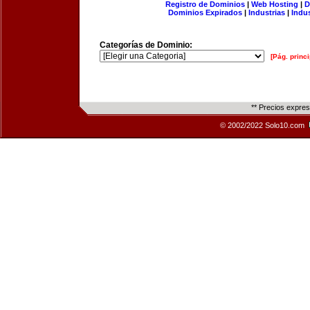
Registro de Dominios
|
Web Hosting
|
D
Dominios Expirados
|
Industrias
|
Indu
Categorías de Dominio:
[Pág. princi
** Precios expre
© 2002/2022 Solo10.com