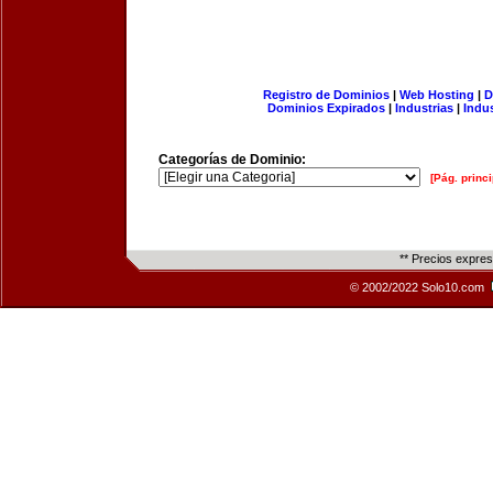
Registro de Dominios
|
Web Hosting
|
D
Dominios Expirados
|
Industrias
|
Indu
Categorías de Dominio:
[Pág. princi
** Precios expre
© 2002/2022 Solo10.com