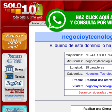
negocioytecnolo
El dueño de este dominio lo ha
Mayusculas:
NEGOCIOYTECNO
Minusculas:
negocioytecnologi
Longitud:
18 caracteres
Categorias:
Negocios
,
Tecnolog
Precio:
Realizar una ofert
Visitar!
negocioytecnolog
Serán consideradas ofer
Realizar una Oferta