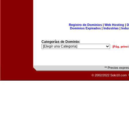
Registro de Dominios
|
Web Hosting
|
D
Dominios Expirados
|
Industrias
|
Indu
Categorías de Dominio:
[Pág. princi
** Precios expre
© 2002/2022 Solo10.com