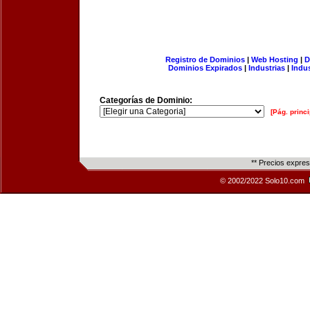
Registro de Dominios
|
Web Hosting
|
D
Dominios Expirados
|
Industrias
|
Indu
Categorías de Dominio:
[Pág. princi
** Precios expre
© 2002/2022 Solo10.com