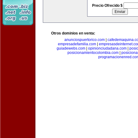
Precio Ofrecido $
Otros dominios en venta:
anunciospuertorico.com
|
cafedemaquina.c
empresadefamilia.com
|
empresasdeinternet.c
guiadewebs.com
|
opinionciudadana.com
|
posi
posicionamientocolombia.com
|
posicion
programacionenred.co