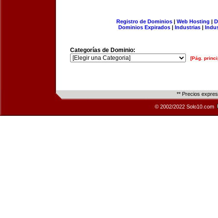
Registro de Dominios
|
Web Hosting
|
D
Dominios Expirados
|
Industrias
|
Indu
Categorías de Dominio:
[Pág. princi
** Precios expre
© 2002/2022 Solo10.com