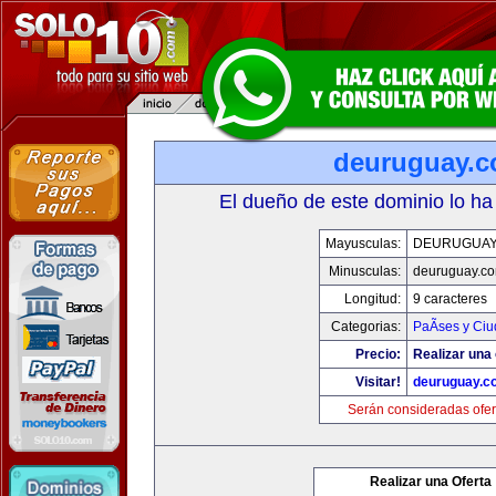
deuruguay.
El dueño de este dominio lo ha
Mayusculas:
DEURUGUAY
Minusculas:
deuruguay.c
Longitud:
9 caracteres
Categorias:
PaÃ­ses y Ci
Precio:
Realizar una 
Visitar!
deuruguay.c
Serán consideradas ofer
Realizar una Oferta