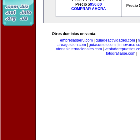
COMPRAR AHORA
Precio $
950.00
Precio 
COMPRAR AHORA
Otros dominios en venta:
empresasperu.com
|
guiadeactividades.com
|
m
areagestion.com
|
guiacursos.com
|
innovarse.c
ofertasinternacionales.com
|
ventaderepuestos.c
fotografiarse.com
|