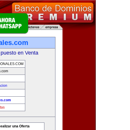
nales.com
 puesto en Venta
IONALES.COM
s.com
acion
les.com
tas
ealizar una Oferta