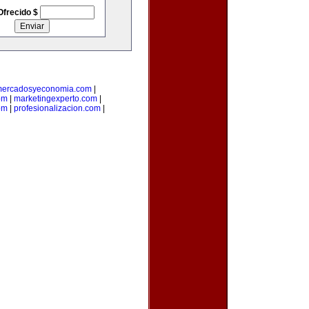
Ofrecido $
ercadosyeconomia.com
|
om
|
marketingexperto.com
|
om
|
profesionalizacion.com
|