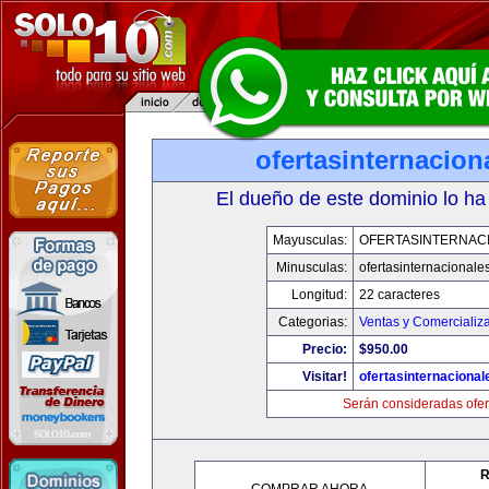
ofertasinternacio
El dueño de este dominio lo ha
Mayusculas:
OFERTASINTERNAC
Minusculas:
ofertasinternacionale
Longitud:
22 caracteres
Categorias:
Ventas y Comercializ
Precio:
$950.00
Visitar!
ofertasinternaciona
Serán consideradas ofer
R