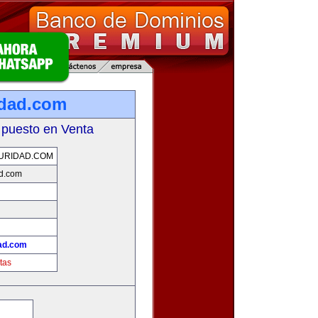
idad.com
 puesto en Venta
URIDAD.COM
ad.com
ad.com
tas