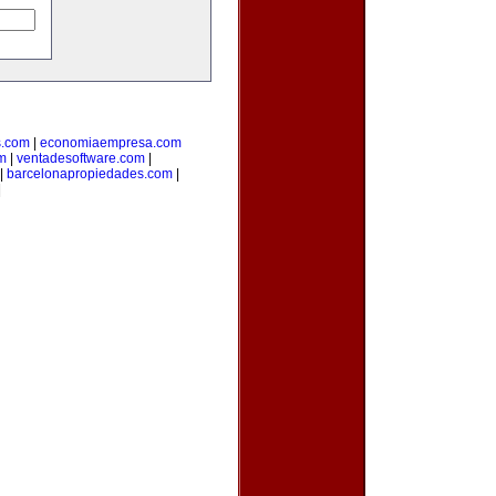
s.com
|
economiaempresa.com
m
|
ventadesoftware.com
|
|
barcelonapropiedades.com
|
|