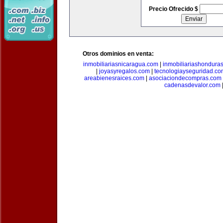
Precio Ofrecido $
Otros dominios en venta:
inmobiliariasnicaragua.com
|
inmobiliariashondura
|
joyasyregalos.com
|
tecnologiayseguridad.co
areabienesraices.com
|
asociaciondecompras.com
cadenasdevalor.com