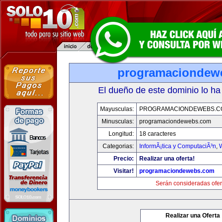
programaciondew
El dueño de este dominio lo ha
Mayusculas:
PROGRAMACIONDEWEBS.C
Minusculas:
programaciondewebs.com
Longitud:
18 caracteres
Categorias:
InformÃ¡tica y ComputaciÃ³n
,
Precio:
Realizar una oferta!
Visitar!
programaciondewebs.com
Serán consideradas ofer
Realizar una Oferta