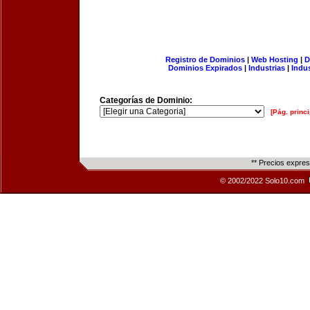
Registro de Dominios
|
Web Hosting
|
D
Dominios Expirados
|
Industrias
|
Indu
Categorías de Dominio:
[Pág. princi
** Precios expre
© 2002/2022 Solo10.com