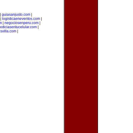
|
guiasanjusto.com
|
|
logisticaeneventos.com
|
m
|
negociosenperu.com
|
noticiasentucelular.com
|
svilla.com
|