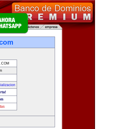
.com
.COM
m
ializacion
rta!
om
tas