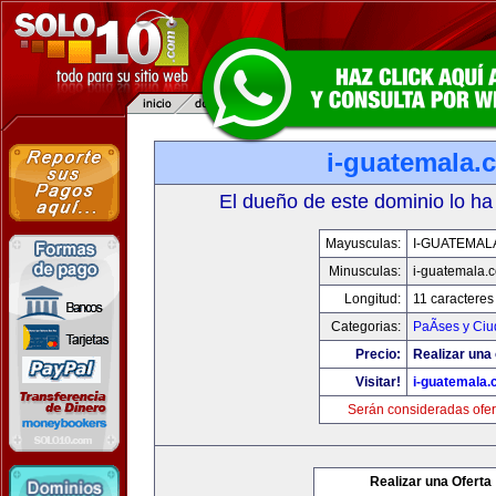
i-guatemala.
El dueño de este dominio lo ha
Mayusculas:
I-GUATEMAL
Minusculas:
i-guatemala.
Longitud:
11 caracteres
Categorias:
PaÃ­ses y Ci
Precio:
Realizar una 
Visitar!
i-guatemala
Serán consideradas ofer
Realizar una Oferta