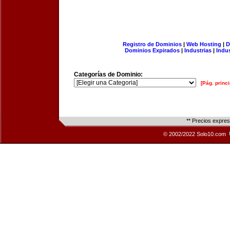
Registro de Dominios
|
Web Hosting
|
D
Dominios Expirados
|
Industrias
|
Indu
Categorías de Dominio:
[Pág. princi
** Precios expre
© 2002/2022 Solo10.com