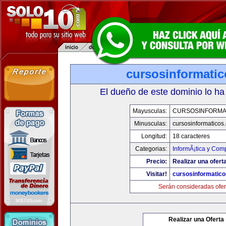
cursosinformati
El dueño de este dominio lo ha
Mayusculas:
CURSOSINFORMA
Minusculas:
cursosinformaticos
Longitud:
18 caracteres
Categorias:
InformÃ¡tica y Com
Precio:
Realizar una ofert
Visitar!
cursosinformatic
Serán consideradas ofer
Realizar una Oferta