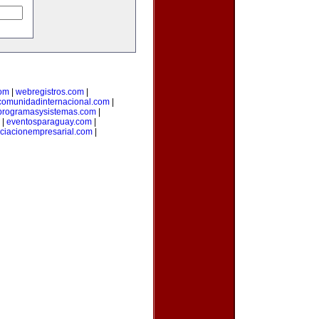
com
|
webregistros.com
|
comunidadinternacional.com
|
programasysistemas.com
|
|
eventosparaguay.com
|
ciacionempresarial.com
|