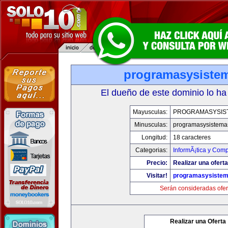
programasysiste
El dueño de este dominio lo ha
Mayusculas:
PROGRAMASYSIS
Minusculas:
programasysistema
Longitud:
18 caracteres
Categorias:
InformÃ¡tica y Com
Precio:
Realizar una oferta
Visitar!
programasysiste
Serán consideradas ofer
Realizar una Oferta