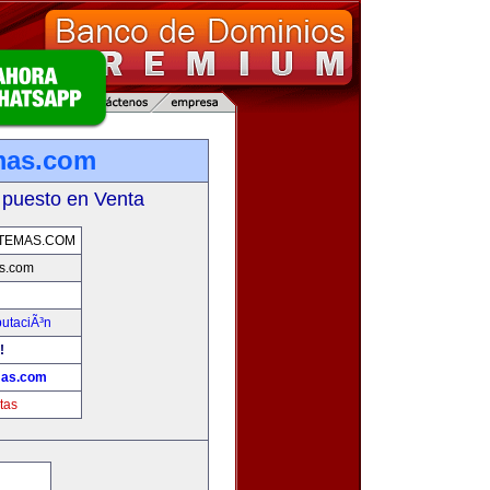
mas.com
 puesto en Venta
TEMAS.COM
s.com
putaciÃ³n
!
mas.com
tas