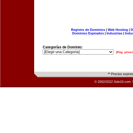
Registro de Dominios
|
Web Hosting
|
D
Dominios Expirados
|
Industrias
|
Indu
Categorías de Dominio:
[Pág. princi
** Precios expre
© 2002/2022 Solo10.com