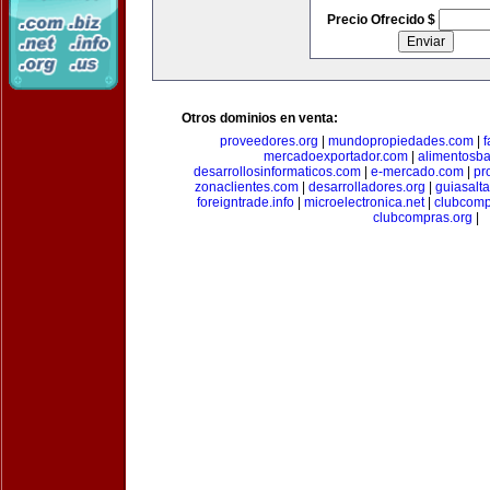
Precio Ofrecido $
Otros dominios en venta:
proveedores.org
|
mundopropiedades.com
|
f
mercadoexportador.com
|
alimentosb
desarrollosinformaticos.com
|
e-mercado.com
|
pr
zonaclientes.com
|
desarrolladores.org
|
guiasalt
foreigntrade.info
|
microelectronica.net
|
clubcom
clubcompras.org
|