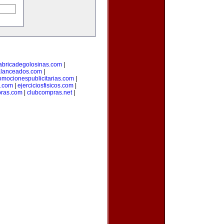
abricadegolosinas.com
|
alanceados.com
|
omocionespublicitarias.com
|
a.com
|
ejerciciosfisicos.com
|
pras.com
|
clubcompras.net
|