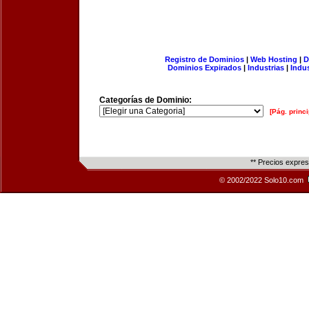
Registro de Dominios
|
Web Hosting
|
D
Dominios Expirados
|
Industrias
|
Indu
Categorías de Dominio:
[Pág. princi
** Precios expre
© 2002/2022 Solo10.com