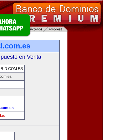
d.com.es
 puesto en Venta
RID.COM.ES
com.es
.com.es
tas