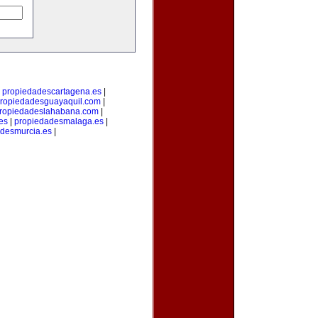
|
propiedadescartagena.es
|
ropiedadesguayaquil.com
|
ropiedadeslahabana.com
|
es
|
propiedadesmalaga.es
|
desmurcia.es
|