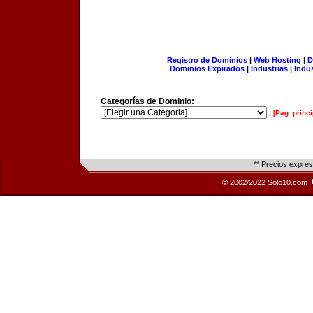
Registro de Dominios
|
Web Hosting
|
D
Dominios Expirados
|
Industrias
|
Indu
Categorías de Dominio:
[Pág. princi
** Precios expre
© 2002/2022 Solo10.com