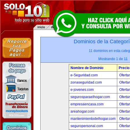
Dominios de la Categorí
11 dominios en esta categ
Mostrando 1 de 11
Nombre de Dominio
Precio
e-Seguridad.com
Oferta
zonaseguridad.com
Oferta
e-jovenes.com
Oferta
segurosparaelhogar.com
Oferta
empresaencasa.com
Oferta
areahogar.com
Oferta
mantenimientodelhogar.com
Oferta
seguropersonal.com
Oferta