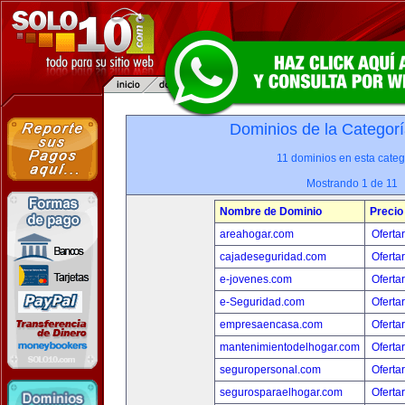
Dominios de la Categorí
11 dominios en esta categ
Mostrando 1 de 11
Nombre de Dominio
Precio
areahogar.com
Oferta
cajadeseguridad.com
Oferta
e-jovenes.com
Oferta
e-Seguridad.com
Oferta
empresaencasa.com
Oferta
mantenimientodelhogar.com
Oferta
seguropersonal.com
Oferta
segurosparaelhogar.com
Oferta