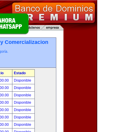
 y Comercializacion
oría.
io
Estado
800.00
Disponible
800.00
Disponible
500.00
Disponible
500.00
Disponible
000.00
Disponible
900.00
Disponible
800.00
Disponible